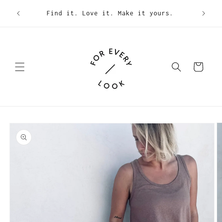
Skip to
Uni
Find it. Love it. Make it yours.
content
Cart
Skip to
product
information