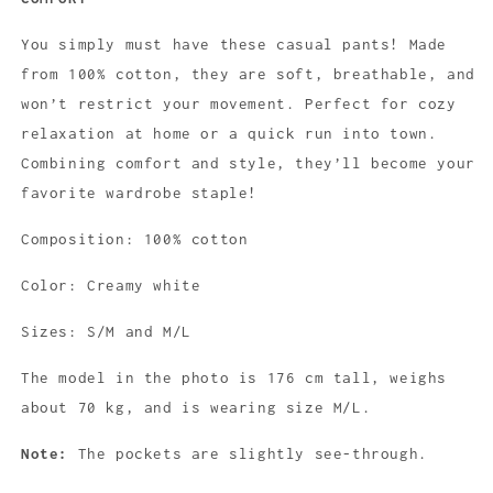
LAISVALAIKIO
LAISVALAIKIO
KELNĖS
KELNĖS
You simply must have these casual pants! Made
from 100% cotton, they are soft, breathable, and
won’t restrict your movement. Perfect for cozy
relaxation at home or a quick run into town.
Combining comfort and style, they’ll become your
favorite wardrobe staple!
Composition: 100% cotton
Color: Creamy white
Sizes: S/M and M/L
The model in the photo is 176 cm tall, weighs
about 70 kg, and is wearing size M/L.
Note:
The pockets are slightly see-through.