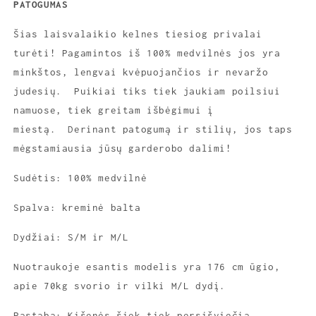
PATOGUMAS
Šias laisvalaikio kelnes tiesiog privalai
turėti! Pagamintos iš 100% medvilnės jos yra
minkštos, lengvai kvėpuojančios ir nevaržo
judesių. Puikiai tiks tiek jaukiam poilsiui
namuose, tiek greitam išbėgimui į
miestą. Derinant patogumą ir stilių, jos taps
mėgstamiausia jūsų garderobo dalimi!
Sudėtis: 100% medvilnė
Spalva: kreminė balta
Dydžiai: S/M ir M/L
Nuotraukoje esantis modelis yra 176 cm ūgio,
apie 70kg svorio ir vilki M/L dydį.
Pastaba: Kišenės šiek tiek persišviečia.